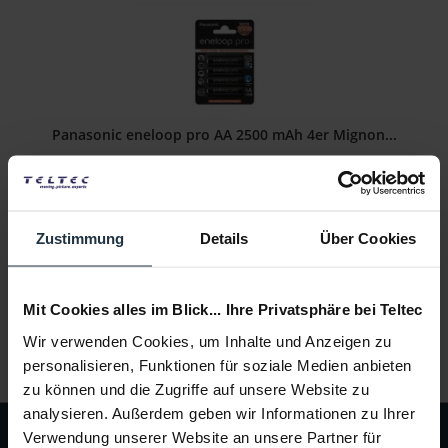
Panasonic eneloop pro AA 2500 mAh 4er Mignon...
4x wiederaufladbare Akkus, 2500 mAh
Artikelnummer: 12274870
Zustimmung
Details
Über Cookies
€ 15,29
-9%
Brutto: € 18,20
sofort ab Lager
Mit Cookies alles im Blick... Ihre Privatsphäre bei Teltec
Wir verwenden Cookies, um Inhalte und Anzeigen zu
personalisieren, Funktionen für soziale Medien anbieten
zu können und die Zugriffe auf unsere Website zu
analysieren. Außerdem geben wir Informationen zu Ihrer
Verwendung unserer Website an unsere Partner für