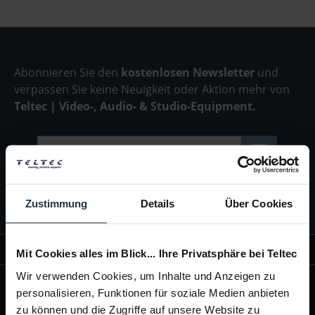
Abonnieren Sie den
kostenlosen Newsletter
und
verpassen Sie keine Neuigkeit oder Aktion mehr von
Teltec | Video-, Audio- & Studio-Equipment.
Der Bestimmung zum
Datenschutz
stimme ich
zu
Zustimmung
Details
Über Cookies
SHOP INFORMATIONEN
Mit Cookies alles im Blick... Ihre Privatsphäre bei Teltec
Wir verwenden Cookies, um Inhalte und Anzeigen zu
ÜBER TELTEC
personalisieren, Funktionen für soziale Medien anbieten
Brands
zu können und die Zugriffe auf unsere Website zu