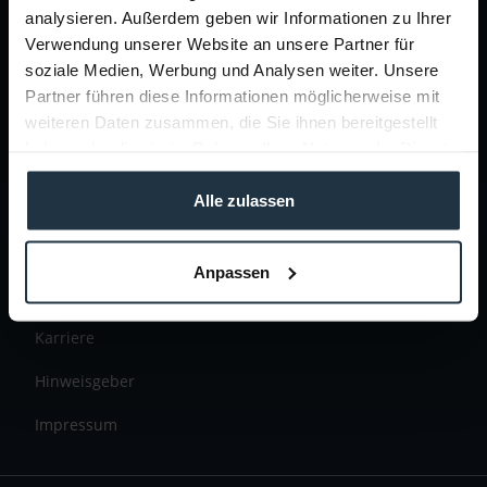
analysieren. Außerdem geben wir Informationen zu Ihrer
Solutions
Verwendung unserer Website an unsere Partner für
soziale Medien, Werbung und Analysen weiter. Unsere
Events & Workshops
Partner führen diese Informationen möglicherweise mit
Presse & News
weiteren Daten zusammen, die Sie ihnen bereitgestellt
haben oder die sie im Rahmen Ihrer Nutzung der Dienste
Teltec Partnerprogramm
gesammelt haben.
Alle zulassen
Unternehmensprofil
Schutzprogramm
Anpassen
Leistungen
Karriere
Hinweisgeber
Impressum