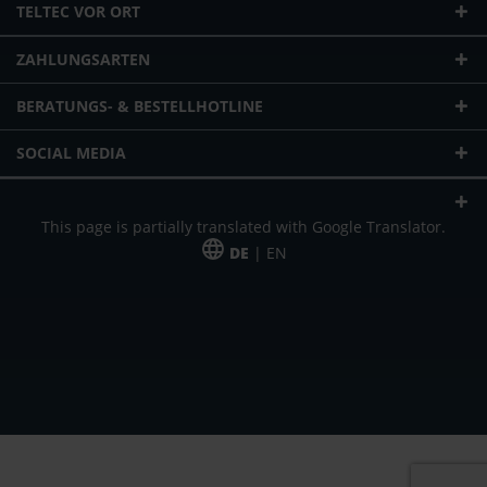
TELTEC VOR ORT
ZAHLUNGSARTEN
BERATUNGS- & BESTELLHOTLINE
SOCIAL MEDIA
This page is partially translated with Google Translator.
DE
| EN
* zzgl. Versandkosten
Unser Angebot richtet sich an gewerbliche Kunden, Selbständige und
Freiberufler. Das Angebot ist freibleibend. Irrtümer und Änderungen
vorbehalten. Alle Preise in Euro und zzgl. der gesetzlich gültigen
Mehrwertsteuer & Versandkosten.
*Leasingpreis bei 48 Mon.
*Leasingpreis bei 48 Mon.
VPE = Verpackungseinheit
UVP = unverbindliche Preisempfehlung des Herstellers (Nettopreis)