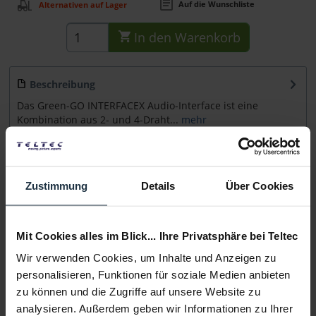
Auf die Wunschliste
Alternativen auf Lager
In den
Warenkorb
Beschreibung
Das Green-GO INTERFACEX Audio-Interface ist eine
Kombination aus 2- und 4-Draht...
mehr
Beratung
Zustimmung
Details
Über Cookies
Medien
Mit Cookies alles im Blick... Ihre Privatsphäre bei Teltec
Infos zu Hersteller & Produktsicherheit
Wir verwenden Cookies, um Inhalte und Anzeigen zu
Folgende Infos zum Hersteller sind verfübar......
mehr
personalisieren, Funktionen für soziale Medien anbieten
zu können und die Zugriffe auf unsere Website zu
Weitere Artikel von GreenGo ansehen
analysieren. Außerdem geben wir Informationen zu Ihrer