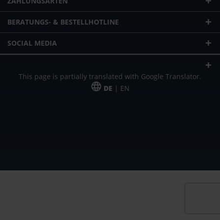
ZAHLUNGSARTEN
BERATUNGS- & BESTELLHOTLINE
SOCIAL MEDIA
This page is partially translated with Google Translator.
DE
| EN
* zzgl. Versandkosten
Unser Angebot richtet sich an gewerbliche Kunden, Selbständige und
Freiberufler. Das Angebot ist freibleibend. Irrtümer und Änderungen
vorbehalten. Alle Preise in Euro und zzgl. der gesetzlich gültigen
Mehrwertsteuer & Versandkosten.
*Leasingpreis bei 48 Mon.
*Leasingpreis bei 48 Mon.
VPE = Verpackungseinheit
UVP = unverbindliche Preisempfehlung des Herstellers (Nettopreis)