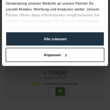
Verwendung unserer Website an unsere Partner für
soziale Medien, Werbung und Analysen weiter. Unsere
Partner führen diese Informationen möglicherweise mit
weiteren Daten zusammen, die Sie ihnen bereitgestellt
haben oder die sie im Rahmen Ihrer Nutzung der Dienste
gesammelt haben.
Alle zulassen
Green-GO GGO-INTERFACEX
Anpassen
INTERFACEX 19" Audio-Interface
Artikelnummer: 12273201
€ 1.500,00
Brutto: € 1.785,00
1-2 Wochen ab Bestellung