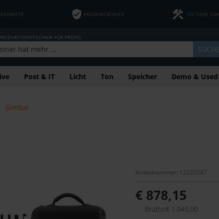
FLEXMIETE
PRODUKTSCHUTZ
120 TAGE ZA
 PRODUKTIONSTECHNIK FÜR PROFIS
SUCH
ive
Post & IT
Licht
Ton
Speicher
Demo & Used
Gimbal
Artikelnummer: 12320247
€ 878,15
Brutto:€ 1.045,00