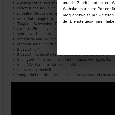
Akkukapazität: 3000 mAh, 7,2 V
und die Zugriffe auf unsere 
Ladezeit des Akkus: ca. 1,5 Stunden (mit 24 W Schnelllad
Website an unsere Partner fü
schneller Modus-wechsel über Gimbal-Modusschalter
möglicherweise mit weiteren
neuer Fahrzeughalterungs-Modus
der Dienste gesammelt habe
(Folgt mit Schwenken, Folgt mit Schwenken und Neigen, FPV
vorderes Einstellrad individuell konfigurierbar (Zoom, V
Schnellwechselplatten sind kompatibel mit Manfrotto un
integrierte NATO-Schienen (links/rechts)
automatische Sperrfunktion des Displays
Bluetooth 5.1
Bluetooth Auslösetaste für passende Kameramodelle
Intelligente Funktionen wie Motionlapse, Verfolgen, Pan
neue RSA-Kommunikationsschnittstelle
DJI RS SDK-Protokoll
kompatibel mit dem neuen Focus Pro LiDAR und Focus P