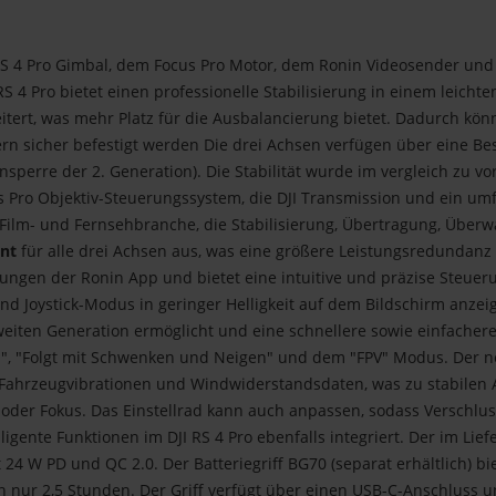
 RS 4 Pro Gimbal, dem Focus Pro Motor, dem Ronin Videosender un
RS 4 Pro bietet einen professionelle Stabilisierung in einem leich
tert, was mehr Platz für die Ausbalancierung bietet. Dadurch kö
n sicher befestigt werden Die drei Achsen verfügen über eine Bes
perre der 2. Generation). Die Stabilität wurde im vergleich zu v
ocus Pro Objektiv-Steuerungssystem, die DJI Transmission und ein 
Film- und Fernsehbranche, die Stabilisierung, Übertragung, Überw
nt
für alle drei Achsen aus, was eine größere Leistungsredundanz
llungen der Ronin App und bietet eine intuitive und präzise Steu
d Joystick-Modus in geringer Helligkeit auf dem Bildschirm anzeigt
zweiten Generation ermöglicht und eine schnellere sowie einfacher
n", "Folgt mit Schwenken und Neigen" und dem "FPV" Modus. Der 
n Fahrzeugvibrationen und Windwiderstandsdaten, was zu stabilen
m oder Fokus. Das Einstellrad kann auch anpassen, sodass Verschl
ligente Funktionen im DJI RS 4 Pro ebenfalls integriert. Der im Li
24 W PD und QC 2.0. Der Batteriegriff BG70 (separat erhältlich) bi
on nur 2,5 Stunden. Der Griff verfügt über einen USB-C-Anschluss 