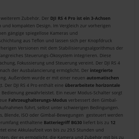
d weiterem Zubehör. Der
DJI RS 4 Pro ist ein 3-Achsen
ten und kompakten Design. Im Vergleich zur vorherigen
nnen gängige spiegellose Kameras und
chichtung aus Teflon und lassen sich per Knopfdruck
orherigen Versionen mit dem Stabilisierungsalgorithmus der
umfangreiches Steuerungs-Ökosystem integrieren. Diese
achung, Fokussierung und Steuerung vereint. Der DJI RS 4
 nach der Ausbalancierung ermöglicht. Der
integrierte
erung. Außerdem wurde er mit einer neuen
automatischen
. Der DJI RS 4 Pro enthält eine
überarbeitete horizontale
e Bedienung gewährleistet. Ein neuer Modus-Schalter sorgt
neue
Fahrzeughalterungs-Modus
verbessert den Gimbal-
 Aufnahmen führt, selbst unter schwierigen Bedingungen.
uss, Blende, ISO oder Gimbal-Bewegungen gesteuert werden
eferumfang enthaltene
Batteriegriff BG30
liefert bis zu
12
etet eine Akkulaufzeit von bis zu 29,5 Stunden und
unten, der es ermöglicht, die Kamera und Zubehör mit bis zu