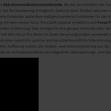
eue
RSA-Kommunikationsschnittstelle
, die das Anschließen von Zu
 für die Fernbedienung ermöglicht. Dadurch kann flexibel zwisch
elle Entwickler außerdem maßgeschneiderte Funktionen für den RS 
 mit dem neuen Focus Pro LiDAR (separat erhältlich) und
Focus P
großer Entfernung. Dies ermöglicht eine genaue Kontrolle über die
mit dem Focus Pro Motor im Zoom-Steuerungsmodus verwendet wird
 eine natürliche, präzise und benutzerfreundliche Fokussierung 
hoher Auflösung nutzen, die Gimbal- und Kamerasteuerung aus der 
licht ein Aufnahmeerlebnis mit integrierter Überwachungs- und St