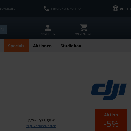
HLUNGSZIEL
BERATUNG & KONTAKT
DE
| EN
EN
ANMELDEN
WARENKORB
Specials
Aktionen
Studiobau
Aktion
-5%
UVP*: 923,53 €
zzgl. Versandkosten