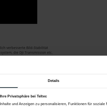
ich verbesserte Bild-Stabilität
system, die DJI Transmission etc.
r- und entriegelung
Details
°/s
 Ihre Privatsphäre bei Teltec
nhalte und Anzeigen zu personalisieren, Funktionen für soziale
bhängig von den angewandten Einstellungen)