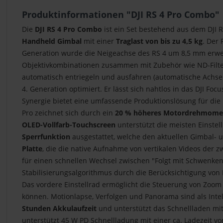
Produktinformationen "DJI RS 4 Pro Combo"
Die
DJI RS 4 Pro Combo
ist ein Set bestehend aus dem DJI
Handheld Gimbal
mit einer
Traglast von bis zu 4,5 kg
. Der 
Generation wurde die Neigeachse des RS 4 um 8,5 mm erwei
Objektivkombinationen zusammen mit Zubehör wie ND-Filter
automatisch entriegeln und ausfahren (automatische Achsens
4. Generation optimiert. Er lässt sich nahtlos in das DJI F
Synergie bietet eine umfassende Produktionslösung für die 
Pro zeichnet sich durch ein
20 % höheres Motordrehmome
OLED-Vollfarb-Touchscreen
unterstützt die meisten Einste
Sperrfunktion
ausgestattet, welche den aktuellen Gimbal- un
Platte
, die die native Aufnahme von vertikalen Videos der 
für einen schnellen Wechsel zwischen "Folgt mit Schwenke
Stabilisierungsalgorithmus durch die Berücksichtigung vo
Das vordere Einstellrad ermöglicht die Steuerung von Zoo
können. Motionlapse, Verfolgen und Panorama sind als Intel
Stunden Akkulaufzeit
und unterstützt das Schnellladen mit 
unterstützt 45 W PD Schnellladung mit einer ca. Ladezeit v