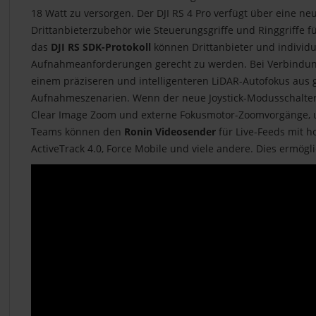
18 Watt zu versorgen. Der DJI RS 4 Pro verfügt über eine n
Drittanbieterzubehör wie Steuerungsgriffe und Ringgriffe
das
DJI RS SDK-Protokoll
können Drittanbieter und individu
Aufnahmeanforderungen gerecht zu werden. Bei Verbindung
einem präziseren und intelligenteren LiDAR-Autofokus aus 
Aufnahmeszenarien. Wenn der neue Joystick-Modusschalter 
Clear Image Zoom und externe Fokusmotor-Zoomvorgänge, um
Teams können den
Ronin Videosender
für Live-Feeds mit 
ActiveTrack 4.0, Force Mobile und viele andere. Dies ermög