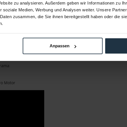
Website zu analysieren. Außerdem geben wir Informationen zu I
egerät)
r soziale Medien, Werbung und Analysen weiter. Unsere Partner
 Daten zusammen, die Sie ihnen bereitgestellt haben oder die s
n.
 (360° Drehung / Portrait / individuell))
erschluss, Fokus, Blende, ISO, Gimbal-Bewegung)
d Arca Swiss
Anpassen
orama
ro Motor