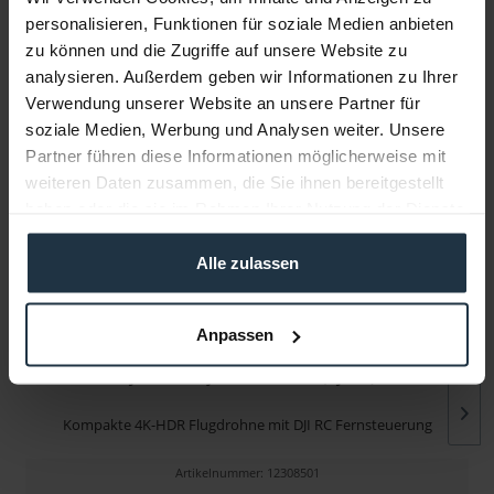
personalisieren, Funktionen für soziale Medien anbieten
zu können und die Zugriffe auf unsere Website zu
Infos zu Hersteller & Produktsicherheit
analysieren. Außerdem geben wir Informationen zu Ihrer
Folgende Infos zum Hersteller sind verfübar......
mehr
Verwendung unserer Website an unsere Partner für
soziale Medien, Werbung und Analysen weiter. Unsere
Partner führen diese Informationen möglicherweise mit
Weitere Artikel von DJI ansehen
weiteren Daten zusammen, die Sie ihnen bereitgestellt
haben oder die sie im Rahmen Ihrer Nutzung der Dienste
gesammelt haben.
Alle zulassen
Anpassen
DJI Mini 3 Fly More Combo (DJI RC)
Kompakte 4K-HDR Flugdrohne mit DJI RC Fernsteuerung
Artikelnummer: 12308501