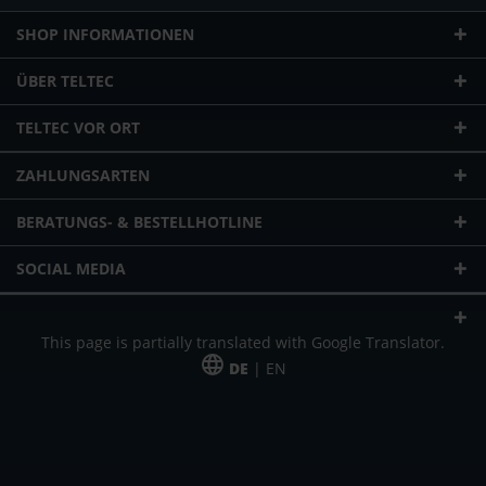
SHOP INFORMATIONEN
ÜBER TELTEC
TELTEC VOR ORT
ZAHLUNGSARTEN
BERATUNGS- & BESTELLHOTLINE
SOCIAL MEDIA
This page is partially translated with Google Translator.
DE
| EN
* zzgl. Versandkosten
Unser Angebot richtet sich an gewerbliche Kunden, Selbständige und
Freiberufler. Das Angebot ist freibleibend. Irrtümer und Änderungen
vorbehalten. Alle Preise in Euro und zzgl. der gesetzlich gültigen
Mehrwertsteuer & Versandkosten.
*Leasingpreis bei 48 Mon.