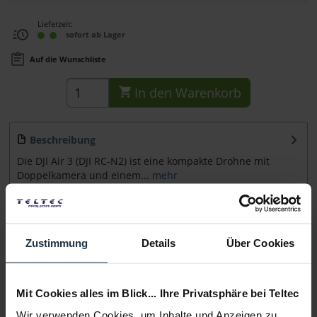
Lieferzeit:
sofort ab Lager
Auf die Wunschliste
In den
Warenkorb
Beschreibung
Die DJI Air 3 (DJI RC-N2) ist eine kompakte Drohne mit
Doppelkamera und einem...
mehr
Zubehör
16
Zubehör und Empfehlungen
Zustimmung
Details
Über Cookies
Beratung
Mit Cookies alles im Blick... Ihre Privatsphäre bei Teltec
Medien
Wir verwenden Cookies, um Inhalte und Anzeigen zu