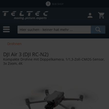
B2B SHOP
Filter schließen
Sofort lieferbar
Hersteller
AGO
Preis
Drohnen
DJI
DJI Air 3 (DJI RC-N2)
HPRC
von
0,00 €
bis
32000,00 €
Kompakte Drohne mit Doppelkamera, 1/1,3-Zoll-CMOS-Sensor,
TomCase
3x Zoom, 4K