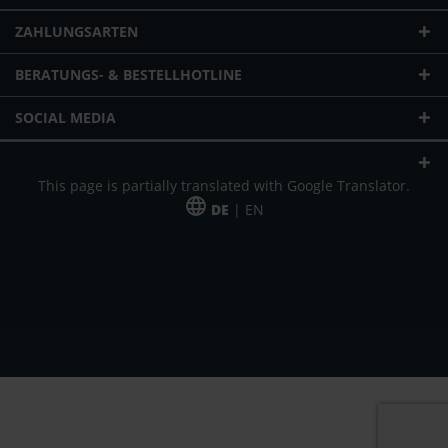
ZAHLUNGSARTEN
BERATUNGS- & BESTELLHOTLINE
SOCIAL MEDIA
This page is partially translated with Google Translator.
DE
| EN
* zzgl. Versandkosten
Unser Angebot richtet sich an gewerbliche Kunden, Selbständige und
Freiberufler. Das Angebot ist freibleibend. Irrtümer und Änderungen
vorbehalten. Alle Preise in Euro und zzgl. der gesetzlich gültigen
Mehrwertsteuer & Versandkosten.
*Leasingpreis bei 48 Mon.
*Leasingpreis bei 48 Mon.
VPE = Verpackungseinheit
UVP = unverbindliche Preisempfehlung des Herstellers (Nettopreis)