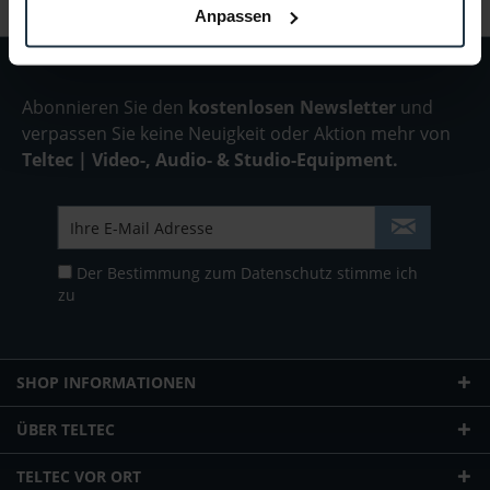
Anpassen
Abonnieren Sie den
kostenlosen Newsletter
und
verpassen Sie keine Neuigkeit oder Aktion mehr von
Teltec | Video-, Audio- & Studio-Equipment.
Der Bestimmung zum
Datenschutz
stimme ich
zu
SHOP INFORMATIONEN
ÜBER TELTEC
TELTEC VOR ORT