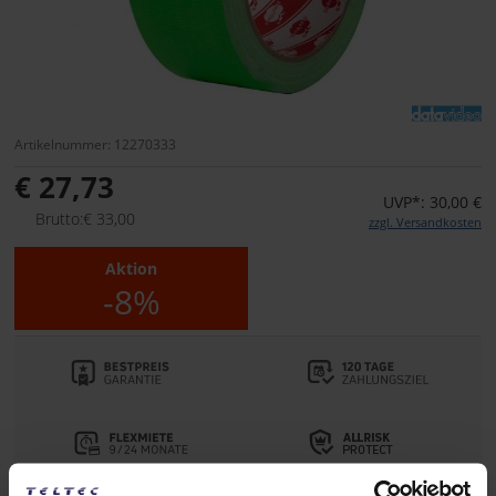
Artikelnummer: 12270333
€ 27,73
UVP*: 30,00 €
Brutto:€ 33,00
zzgl. Versandkosten
Aktion
-8%