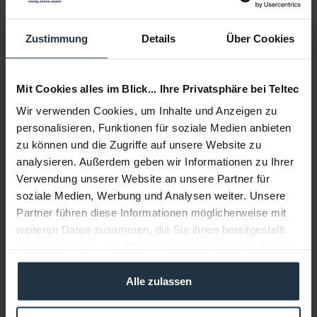
Lieferzeit:
Liefertermin bitte anfragen
Zustimmung
Details
Über Cookies
Auf die Wunschliste
Alternativen auf Lager
In den
Warenkorb
Mit Cookies alles im Blick... Ihre Privatsphäre bei Teltec
Wir verwenden Cookies, um Inhalte und Anzeigen zu
Beschreibung
personalisieren, Funktionen für soziale Medien anbieten
zu können und die Zugriffe auf unsere Website zu
TA-1 Grünes Tape/ Klebeband Die Maße des Tapes
betragen 48mm x 25m.
mehr
analysieren. Außerdem geben wir Informationen zu Ihrer
Verwendung unserer Website an unsere Partner für
soziale Medien, Werbung und Analysen weiter. Unsere
Beratung
Partner führen diese Informationen möglicherweise mit
weiteren Daten zusammen, die Sie ihnen bereitgestellt
Medien
haben oder die sie im Rahmen Ihrer Nutzung der Dienste
gesammelt haben.
Alle zulassen
Infos zu Hersteller & Produktsicherheit
Folgende Infos zum Hersteller sind verfübar......
mehr