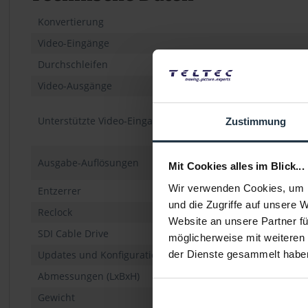
Konvertierung
Video-Eingänge
Durchschleifen
Video-Ausgänge
Unterstützte Video-Eingangsformate
Zustimmung
Ausgabe-Auflösungen
Mit Cookies alles im Blick...
Wir verwenden Cookies, um I
Entzerrer
und die Zugriffe auf unsere 
Reclock
Website an unsere Partner fü
SDI Cable Drive
möglicherweise mit weiteren
Updates und Konfiguration
der Dienste gesammelt habe
Abmessungen (LxBxH)
Gewicht