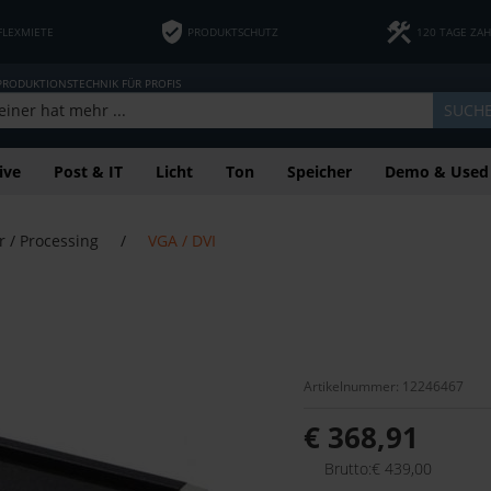
FLEXMIETE
PRODUKTSCHUTZ
120 TAGE ZA
 PRODUKTIONSTECHNIK FÜR PROFIS
SUCH
ive
Post & IT
Licht
Ton
Speicher
Demo & Used
r / Processing
/
VGA / DVI
Artikelnummer: 12246467
€ 368,91
Brutto:€ 439,00