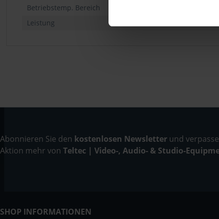
Betriebstemp. Bereich
Leistung
Abonnieren Sie den
kostenlosen Newsletter
und verpassen
Aktion mehr von
Teltec | Video-, Audio- & Studio-Equipm
SHOP INFORMATIONEN