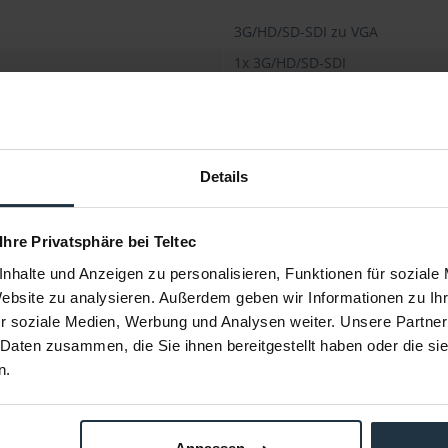
3G/HD/SD-SDI zu VGA
1x 3G/HD/SD-SDI
Ja
1x VGA
1080p (23.98/24/25/29.97/30/50/
1080i (50/59.94/60Hz), 720p (50/
Details
576i (PAL), 480i (NTSC)
1920x1200 (60Hz), 1920x1080(60
 Ihre Privatsphäre bei Teltec
1280x1024(60Hz), 1280x800 (60H
nhalte und Anzeigen zu personalisieren, Funktionen für soziale
Ja
Website zu analysieren. Außerdem geben wir Informationen zu I
Ja
r soziale Medien, Werbung und Analysen weiter. Unsere Partner
Ja
 Daten zusammen, die Sie ihnen bereitgestellt haben oder die s
Mini-USB x 1
n.
112 x 85 x 45 mm
0,4 kg