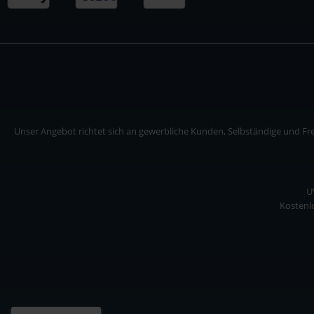
Unser Angebot richtet sich an gewerbliche Kunden, Selbständige und Frei
U
Kostenlo
Unser Angebot richtet sich an gewerbliche Kunden, Selbständige und Freiberuf