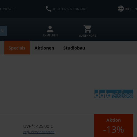
HLUNGSZIEL
BERATUNG & KONTAKT
DE
| EN
EN
ANMELDEN
WARENKORB
Specials
Aktionen
Studiobau
Aktion
-13%
UVP*: 425,00 €
zzgl. Versandkosten