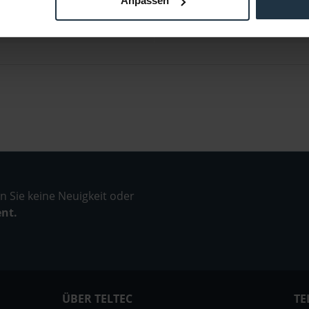
Anpassen
0~40 °C
DC 12V, 3,6W
 Sie keine Neuigkeit oder
ent.
ÜBER TELTEC
TE