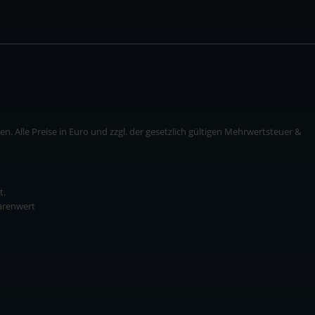
. Alle Preise in Euro und zzgl. der gesetzlich gültigen Mehrwertsteuer &
t.
Warenwert
* zzgl. Versandkosten
ise in Euro und zzgl. der gesetzlich gültigen Mehrwertsteuer & Versandkosten.