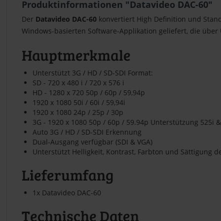
Produktinformationen "Datavideo DAC-60"
Der
Datavideo DAC-60
konvertiert High Definition und Stan
Windows-basierten Software-Applikation geliefert, die über
Hauptmerkmale
Unterstützt 3G / HD / SD-SDI Format:
SD - 720 x 480 i / 720 x 576 i
HD - 1280 x 720 50p / 60p / 59,94p
1920 x 1080 50i / 60i / 59,94i
1920 x 1080 24p / 25p / 30p
3G - 1920 x 1080 50p / 60p / 59.94p Unterstützung 525i 
Auto 3G / HD / SD-SDI Erkennung
Dual-Ausgang verfügbar (SDI & VGA)
Unterstützt Helligkeit, Kontrast, Farbton und Sättigung de
Lieferumfang
1x Datavideo DAC-60
Technische Daten