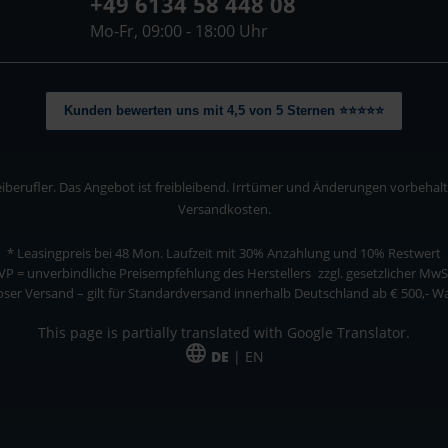
+49 6134 58 448 08
Mo-Fr, 09:00 - 18:00 Uhr
Kunden bewerten uns mit 4,5 von 5 Sternen ⭐⭐⭐⭐⭐
berufler. Das Angebot ist freibleibend. Irrtümer und Änderungen vorbehalten
Versandkosten.
* Leasingpreis bei 48 Mon.
Laufzeit mit 30% Anzahlung und 10% Restwert
VP = unverbindliche Preisempfehlung des Herstellers
zzgl. gesetzlicher MwS
ser Versand – gilt für Standardversand innerhalb Deutschland ab € 500,- 
This page is partially translated with Google Translator.
DE
| EN
ler. Das Angebot ist freibleibend. Irrtümer und Änderungen vorbehalten. Alle Pre
*Leasingpreis bei 48 Mon.
*Leasingpreis bei 48 Mon.
VPE = Verpackungseinheit