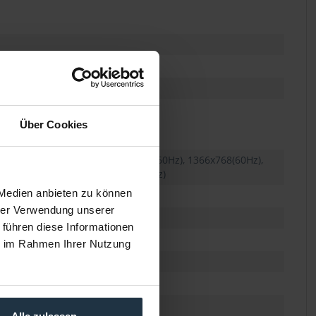
59.94/60Hz),
59.94/60Hz),
Über Cookies
Hz), 1600x1200(60Hz), 1400x1050(60Hz), 1366x768(60Hz),
z), 1024x768 (60Hz), 800x600 (60Hz)
 Medien anbieten zu können
hrer Verwendung unserer
 führen diese Informationen
ie im Rahmen Ihrer Nutzung