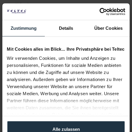
Lieferzeit:
2-3 Wochen ab Bestellung
Auf die Wunschliste
Alternativen auf Lager
Zustimmung
Details
Über Cookies
In den
Warenkorb
Mit Cookies alles im Blick... Ihre Privatsphäre bei Teltec
Beschreibung
Wir verwenden Cookies, um Inhalte und Anzeigen zu
Das Canon KH20x6.4B KRS ist ein 1/2" HDgc Teleobjektiv
personalisieren, Funktionen für soziale Medien anbieten
mit 20-fachem Zoom für XDCAM HD mit...
mehr
zu können und die Zugriffe auf unsere Website zu
analysieren. Außerdem geben wir Informationen zu Ihrer
Zubehör
3
Verwendung unserer Website an unsere Partner für
Zubehör und Empfehlungen
soziale Medien, Werbung und Analysen weiter. Unsere
Partner führen diese Informationen möglicherweise mit
Beratung
weiteren Daten zusammen, die Sie ihnen bereitgestellt
haben oder die sie im Rahmen Ihrer Nutzung der Dienste
gesammelt haben.
Medien
Alle zulassen