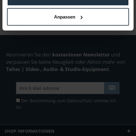
Infos zu Hersteller & Produktsicherheit
Anpassen
Folgende Infos zum Hersteller sind verfübar......
mehr
Abonnieren Sie den
kostenlosen Newsletter
und
verpassen Sie keine Neuigkeit oder Aktion mehr von
Teltec | Video-, Audio- & Studio-Equipment.
Der Bestimmung zum
Datenschutz
stimme ich
zu
SHOP INFORMATIONEN