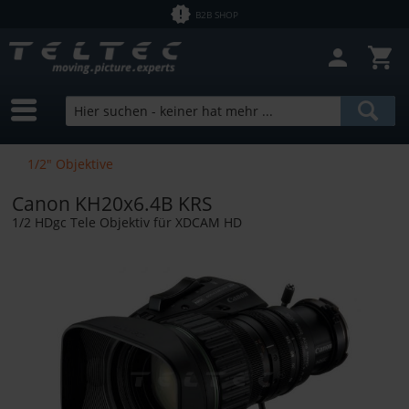
B2B SHOP
Filter schließen
Sofort lieferbar
Hersteller
Zeiss
Preis
1/2" Objektive
Canon KH20x6.4B KRS
von
0,60 €
bis
4461,34 €
1/2 HDgc Tele Objektiv für XDCAM HD