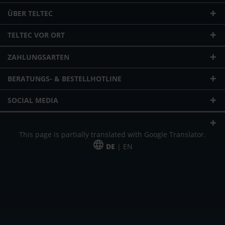
ÜBER TELTEC
TELTEC VOR ORT
ZAHLUNGSARTEN
BERATUNGS- & BESTELLHOTLINE
SOCIAL MEDIA
This page is partially translated with Google Translator.
DE
| EN
* zzgl. Versandkosten
Unser Angebot richtet sich an gewerbliche Kunden, Selbständige und
Freiberufler. Das Angebot ist freibleibend. Irrtümer und Änderungen
vorbehalten. Alle Preise in Euro und zzgl. der gesetzlich gültigen
Mehrwertsteuer & Versandkosten.
*Leasingpreis bei 48 Mon.
*Leasingpreis bei 48 Mon.
VPE = Verpackungseinheit