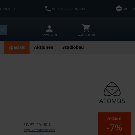
HLUNGSZIEL
BERATUNG & KONTAKT
DE
| EN
EN
ANMELDEN
WARENKORB
Specials
Aktionen
Studiobau
Aktion
-7%
UVP*: 19,00 €
zzgl. Versandkosten