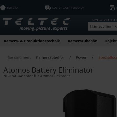
B2B SHOP
KOSTENLOSER VERSAND*
KAMERA-, VIDEO- &
Kamera- & Produktionstechnik
Kamerazubehör
Objekt
Sie sind hier:
Kamerazubehör
/
Power
/
Speziallös
Atomos Battery Eliminator
NP-F/AC-Adapter für Atomos Rekorder