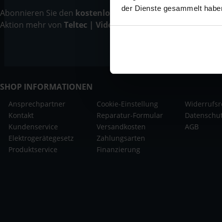
der Dienste gesammelt habe
Abonnieren Sie den
kostenlosen Newsletter
und verpassen
Aktion mehr von
Teltec | Video-, Audio- & Studio-Equipm
SHOP INFORMATIONEN
Ansprechpartner
Cookie-Einstellung
Widerrufsr
Kontakt
Reparatur-Formular
Datenschu
Kundenservice
Versandkosten
AGB
Elektrogerätegesetz
Zahlungsarten
Produktservice
Finanzierung