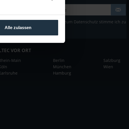
Der Bestimmung zum
Datenschutz
stimme ich zu
Alle zulassen
LTEC VOR ORT
Rhein-Main
Berlin
Salzburg
Köln
München
Wien
Karlsruhe
Hamburg