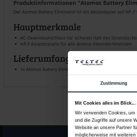
Produktinformationen "Atomos Battery Elim
Der Atomos Battery Eliminator ist ein Netzadapter auf NP_
Hauptmerkmale
AC-Gewindeanschluss für sicheren Halt des Stromstecke
NP-F Adapterplatte für alle Atomos Rekorder/Monitore
Lieferumfang
1x Atomos Battery Eliminator
Zustimmung
Mit Cookies alles im Blick...
Wir verwenden Cookies, um I
und die Zugriffe auf unsere 
Website an unsere Partner fü
möglicherweise mit weiteren