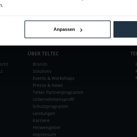
n.
 Sie keine Neuigkeit oder
ent.
Anpassen
ÜBER TELTEC
TE
echt
Brands
tz
Solutions
Events & Workshops
Presse & News
Teltec Partnerprogramm
Unternehmensprofil
Schutzprogramm
Leistungen
Karriere
Hinweisgeber
Impressum