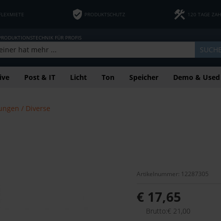
FLEXMIETE
PRODUKTSCHUTZ
120 TAGE ZA
 PRODUKTIONSTECHNIK FÜR PROFIS
SUCH
ive
Post & IT
Licht
Ton
Speicher
Demo & Used
ungen / Diverse
Artikelnummer: 12287305
€ 17,65
Brutto:€ 21,00