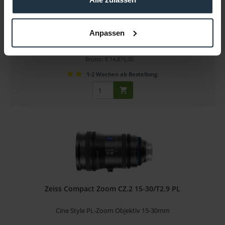
Cine Style EF-Zoom Objektiv 15-30mm, Meter
Anpassen
Artikelnummer: 12250091
€ 12.500,00
Brutto: € 14.875,00
1-2 Wochen ab Bestellung
Zeiss Compact Zoom CZ.2 15-30/T2.9 PL
Cine Style PL-Zoom Objektiv 15-30mm