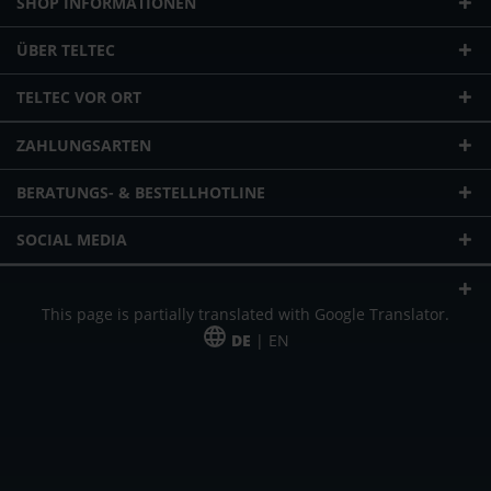
SHOP INFORMATIONEN
ÜBER TELTEC
TELTEC VOR ORT
ZAHLUNGSARTEN
BERATUNGS- & BESTELLHOTLINE
SOCIAL MEDIA
This page is partially translated with Google Translator.
DE
| EN
* zzgl. Versandkosten
Unser Angebot richtet sich an gewerbliche Kunden, Selbständige und
Freiberufler. Das Angebot ist freibleibend. Irrtümer und Änderungen
vorbehalten. Alle Preise in Euro und zzgl. der gesetzlich gültigen
Mehrwertsteuer & Versandkosten.
*Leasingpreis bei 48 Mon.
*Leasingpreis bei 48 Mon.