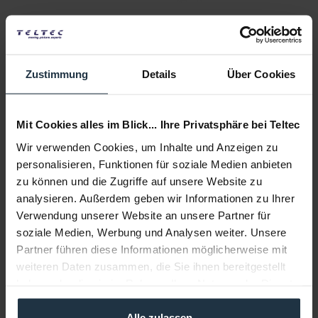
Zeiss Compact Zoom CZ.2 70-200/T2.9 PL
Cine Style PL-Zoom Objektiv 70-200mm, Meter
Zustimmung
Details
Über Cookies
Artikelnummer: 12245219
€ 10.000,00
Brutto: € 11.900,00
Mit Cookies alles im Blick... Ihre Privatsphäre bei Teltec
1-2 Wochen ab Bestellung
Wir verwenden Cookies, um Inhalte und Anzeigen zu
personalisieren, Funktionen für soziale Medien anbieten
zu können und die Zugriffe auf unsere Website zu
analysieren. Außerdem geben wir Informationen zu Ihrer
Verwendung unserer Website an unsere Partner für
soziale Medien, Werbung und Analysen weiter. Unsere
Partner führen diese Informationen möglicherweise mit
weiteren Daten zusammen, die Sie ihnen bereitgestellt
haben oder die sie im Rahmen Ihrer Nutzung der Dienste
gesammelt haben.
Zeiss Compact Zoom CZ.2 15-30/T2.9 EF
Alle zulassen