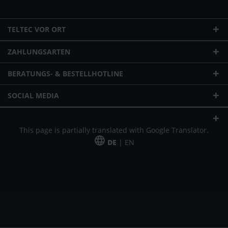
TELTEC VOR ORT
ZAHLUNGSARTEN
BERATUNGS- & BESTELLHOTLINE
SOCIAL MEDIA
This page is partially translated with Google Translator.
DE
| EN
* zzgl. Versandkosten
Unser Angebot richtet sich an gewerbliche Kunden, Selbständige und
Freiberufler. Das Angebot ist freibleibend. Irrtümer und Änderungen
vorbehalten. Alle Preise in Euro und zzgl. der gesetzlich gültigen
Mehrwertsteuer & Versandkosten.
*Leasingpreis bei 48 Mon.
*Leasingpreis bei 48 Mon.
VPE = Verpackungseinheit
UVP = unverbindliche Preisempfehlung des Herstellers (Nettopreis)