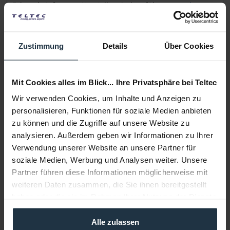
Folgende Infos zum Hersteller sind verfübar......
mehr
Weitere Artikel von Caligri ansehen
Zustimmung
Details
Über Cookies
Mit Cookies alles im Blick... Ihre Privatsphäre bei Teltec
Wir verwenden Cookies, um Inhalte und Anzeigen zu
personalisieren, Funktionen für soziale Medien anbieten
zu können und die Zugriffe auf unsere Website zu
Caligri AT360LAPT Airtube 360 L mit Aputure F10...
analysieren. Außerdem geben wir Informationen zu Ihrer
Verwendung unserer Website an unsere Partner für
Aufblasbare 360° Softbox für LED-Scheinwerfer...
soziale Medien, Werbung und Analysen weiter. Unsere
Partner führen diese Informationen möglicherweise mit
Artikelnummer: 12314459
weiteren Daten zusammen, die Sie ihnen bereitgestellt
€ 803,00
haben oder die sie im Rahmen Ihrer Nutzung der Dienste
Brutto: € 955,57
gesammelt haben.
1-2 Wochen ab Bestellung
Alle zulassen